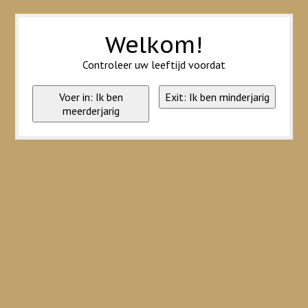
Wij slaan cookies op om onze website te verbeteren. Is dat akkoord?
Ja
Nee
Meer over cookies »
Welkom!
Controleer uw leeftijd voordat