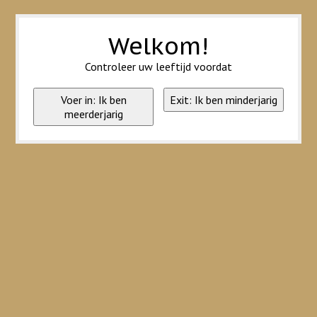
Wij slaan cookies op om onze website te verbeteren. Is dat akkoord?
Ja
Nee
Meer over cookies »
Welkom!
Controleer uw leeftijd voordat