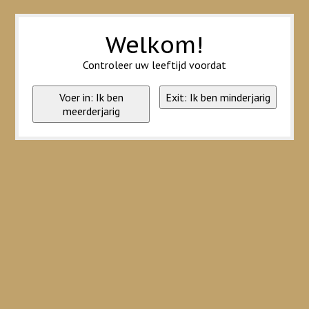
Wij slaan cookies op om onze website te verbeteren. Is dat akkoord?
Ja
Nee
Meer over cookies »
Welkom!
Controleer uw leeftijd voordat