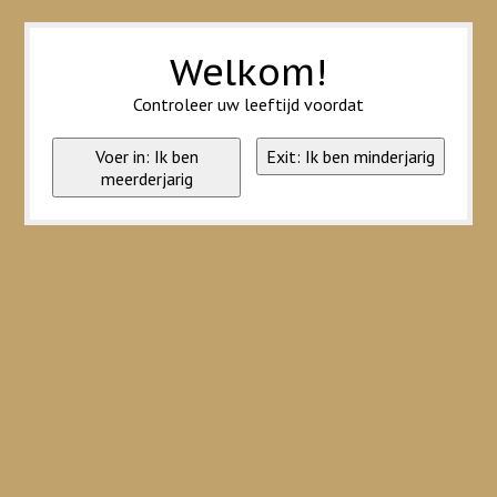
Wij slaan cookies op om onze website te verbeteren. Is dat akkoord?
Ja
Nee
Meer over cookies »
Welkom!
Controleer uw leeftijd voordat