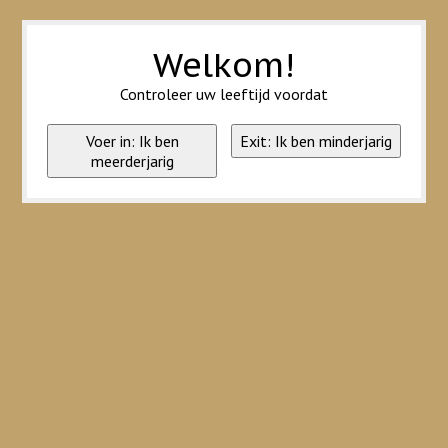
Wij slaan cookies op om onze website te verbeteren. Is dat akkoord?
Ja
Nee
Meer over cookies »
Welkom!
Controleer uw leeftijd voordat