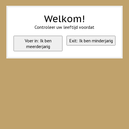
Wij slaan cookies op om onze website te verbeteren. Is dat akkoord?
Ja
Nee
Meer over cookies »
Welkom!
Controleer uw leeftijd voordat