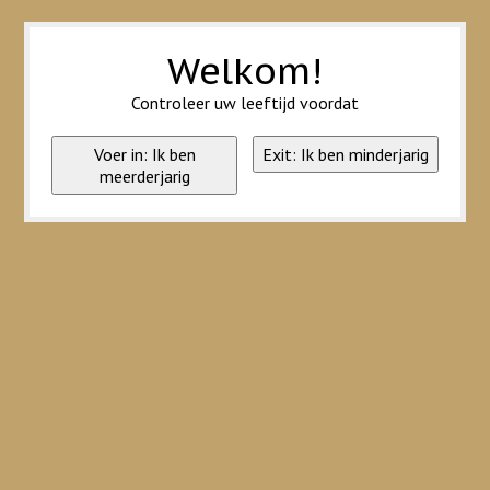
Wij slaan cookies op om onze website te verbeteren. Is dat akkoord?
Ja
Nee
Meer over cookies »
Welkom!
Controleer uw leeftijd voordat