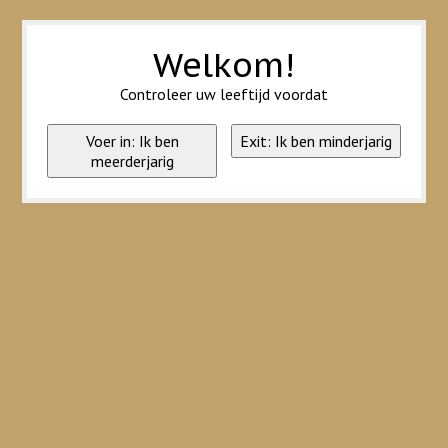
Wij slaan cookies op om onze website te verbeteren. Is dat akkoord?
Ja
Nee
Meer over cookies »
Welkom!
Controleer uw leeftijd voordat