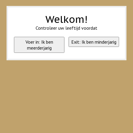
Wij slaan cookies op om onze website te verbeteren. Is dat akkoord?
Ja
Nee
Meer over cookies »
Welkom!
Controleer uw leeftijd voordat