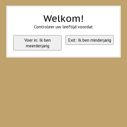
Wij slaan cookies op om onze website te verbeteren. Is dat akkoord?
Ja
Nee
Meer over cookies »
Welkom!
Controleer uw leeftijd voordat