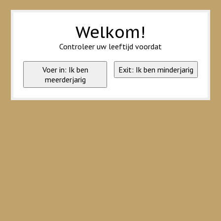
Wij slaan cookies op om onze website te verbeteren. Is dat akkoord?
Ja
Nee
Meer over cookies »
Welkom!
Controleer uw leeftijd voordat