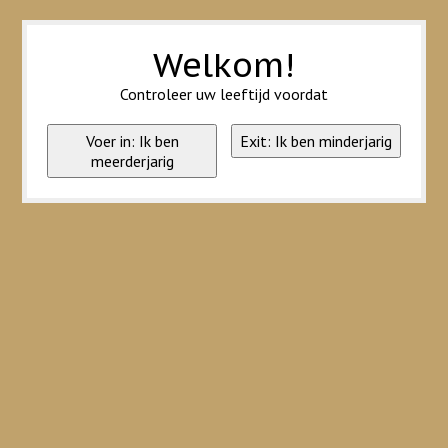
Wij slaan cookies op om onze website te verbeteren. Is dat akkoord?
Ja
Nee
Meer over cookies »
Welkom!
Controleer uw leeftijd voordat