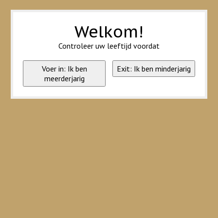
Wij slaan cookies op om onze website te verbeteren. Is dat akkoord?
Ja
Nee
Meer over cookies »
Welkom!
Controleer uw leeftijd voordat