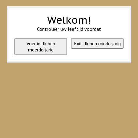
Wij slaan cookies op om onze website te verbeteren. Is dat akkoord?
Ja
Nee
Meer over cookies »
Welkom!
Controleer uw leeftijd voordat