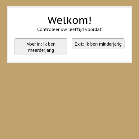
Wij slaan cookies op om onze website te verbeteren. Is dat akkoord?
Ja
Nee
Meer over cookies »
Welkom!
Controleer uw leeftijd voordat