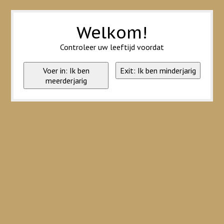
Wij slaan cookies op om onze website te verbeteren. Is dat akkoord?
Ja
Nee
Meer over cookies »
Welkom!
Controleer uw leeftijd voordat