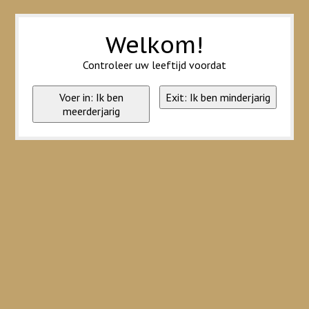
Wij slaan cookies op om onze website te verbeteren. Is dat akkoord?
Ja
Nee
Meer over cookies »
Welkom!
Controleer uw leeftijd voordat