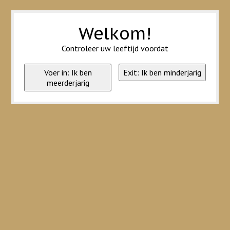
Wij slaan cookies op om onze website te verbeteren. Is dat akkoord?
Ja
Nee
Meer over cookies »
Welkom!
Controleer uw leeftijd voordat