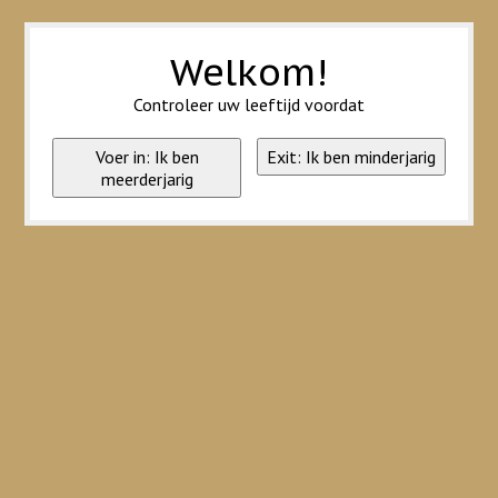
Wij slaan cookies op om onze website te verbeteren. Is dat akkoord?
Ja
Nee
Meer over cookies »
Welkom!
Controleer uw leeftijd voordat