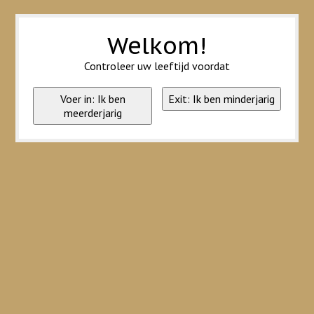
Wij slaan cookies op om onze website te verbeteren. Is dat akkoord?
Ja
Nee
Meer over cookies »
Welkom!
Controleer uw leeftijd voordat