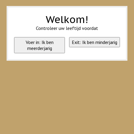
Wij slaan cookies op om onze website te verbeteren. Is dat akkoord?
Ja
Nee
Meer over cookies »
Welkom!
Controleer uw leeftijd voordat