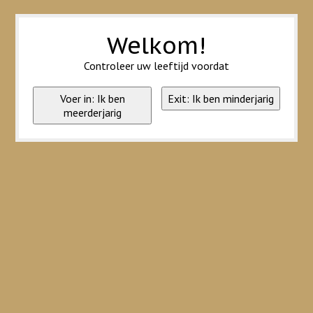
Wij slaan cookies op om onze website te verbeteren. Is dat akkoord?
Ja
Nee
Meer over cookies »
Welkom!
Controleer uw leeftijd voordat