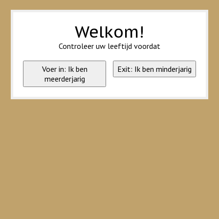
Wij slaan cookies op om onze website te verbeteren. Is dat akkoord?
Ja
Nee
Meer over cookies »
Welkom!
Controleer uw leeftijd voordat