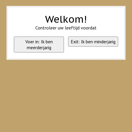
Wij slaan cookies op om onze website te verbeteren. Is dat akkoord?
Ja
Nee
Meer over cookies »
Welkom!
Controleer uw leeftijd voordat