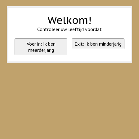
Wij slaan cookies op om onze website te verbeteren. Is dat akkoord?
Ja
Nee
Meer over cookies »
Welkom!
Controleer uw leeftijd voordat