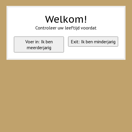
Wij slaan cookies op om onze website te verbeteren. Is dat akkoord?
Ja
Nee
Meer over cookies »
Welkom!
Controleer uw leeftijd voordat