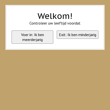
Wij slaan cookies op om onze website te verbeteren. Is dat akkoord?
Ja
Nee
Meer over cookies »
Welkom!
Controleer uw leeftijd voordat