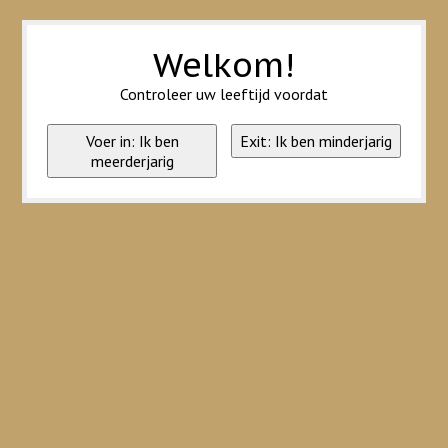
Wij slaan cookies op om onze website te verbeteren. Is dat akkoord?
Ja
Nee
Meer over cookies »
Welkom!
Controleer uw leeftijd voordat