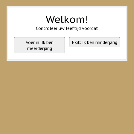
Wij slaan cookies op om onze website te verbeteren. Is dat akkoord?
Ja
Nee
Meer over cookies »
Welkom!
Controleer uw leeftijd voordat