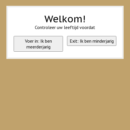
Wij slaan cookies op om onze website te verbeteren. Is dat akkoord?
Ja
Nee
Meer over cookies »
Welkom!
Controleer uw leeftijd voordat