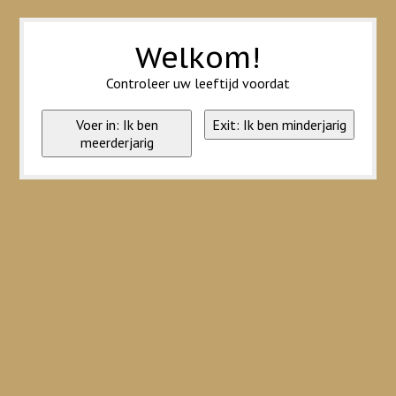
Wij slaan cookies op om onze website te verbeteren. Is dat akkoord?
Ja
Nee
Meer over cookies »
Welkom!
Controleer uw leeftijd voordat