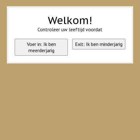
Wij slaan cookies op om onze website te verbeteren. Is dat akkoord?
Ja
Nee
Meer over cookies »
Welkom!
Controleer uw leeftijd voordat