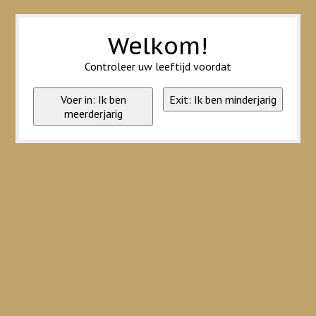
Wij slaan cookies op om onze website te verbeteren. Is dat akkoord?
Ja
Nee
Meer over cookies »
Welkom!
Controleer uw leeftijd voordat