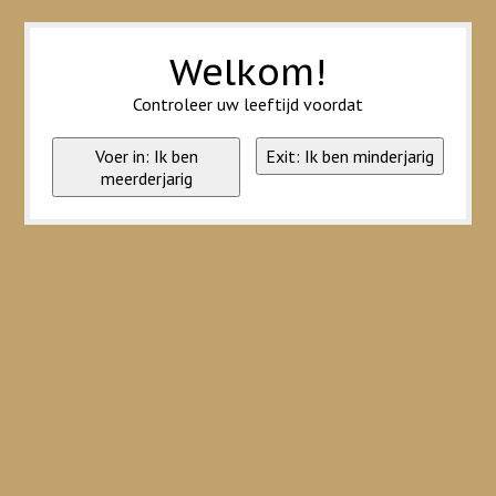
Wij slaan cookies op om onze website te verbeteren. Is dat akkoord?
Ja
Nee
Meer over cookies »
Welkom!
Controleer uw leeftijd voordat