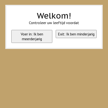
Wij slaan cookies op om onze website te verbeteren. Is dat akkoord?
Ja
Nee
Meer over cookies »
Welkom!
Controleer uw leeftijd voordat