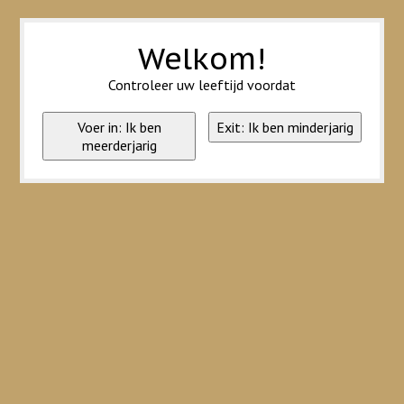
Wij slaan cookies op om onze website te verbeteren. Is dat akkoord?
Ja
Nee
Meer over cookies »
Welkom!
Controleer uw leeftijd voordat