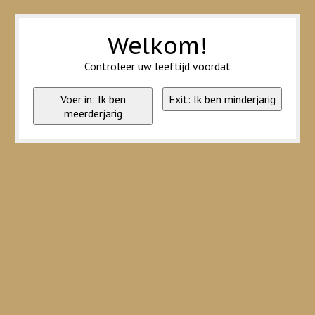
Wij slaan cookies op om onze website te verbeteren. Is dat akkoord?
Ja
Nee
Meer over cookies »
Welkom!
Controleer uw leeftijd voordat