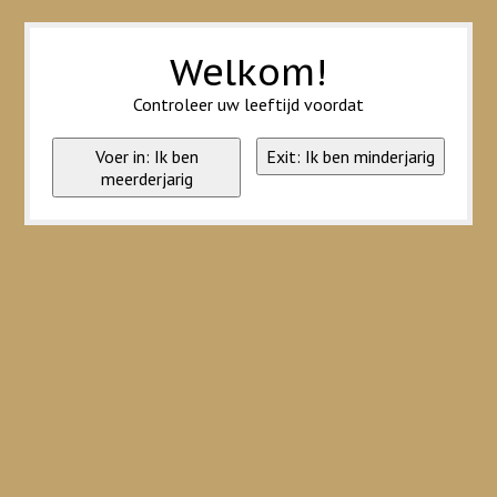
Wij slaan cookies op om onze website te verbeteren. Is dat akkoord?
Ja
Nee
Meer over cookies »
Welkom!
Controleer uw leeftijd voordat