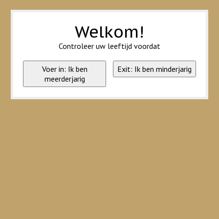
Wij slaan cookies op om onze website te verbeteren. Is dat akkoord?
Ja
Nee
Meer over cookies »
Welkom!
Controleer uw leeftijd voordat