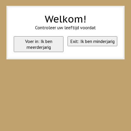
Wij slaan cookies op om onze website te verbeteren. Is dat akkoord?
Ja
Nee
Meer over cookies »
Welkom!
Controleer uw leeftijd voordat