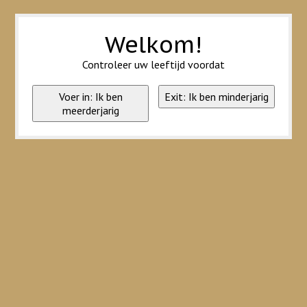
Wij slaan cookies op om onze website te verbeteren. Is dat akkoord?
Ja
Nee
Meer over cookies »
Welkom!
Controleer uw leeftijd voordat