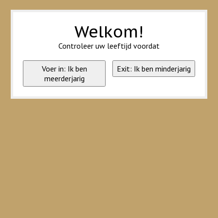
Wij slaan cookies op om onze website te verbeteren. Is dat akkoord?
Ja
Nee
Meer over cookies »
Welkom!
Controleer uw leeftijd voordat