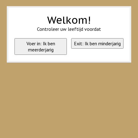
Wij slaan cookies op om onze website te verbeteren. Is dat akkoord?
Ja
Nee
Meer over cookies »
Welkom!
Controleer uw leeftijd voordat