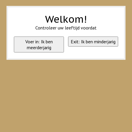
Wij slaan cookies op om onze website te verbeteren. Is dat akkoord?
Ja
Nee
Meer over cookies »
Welkom!
Controleer uw leeftijd voordat