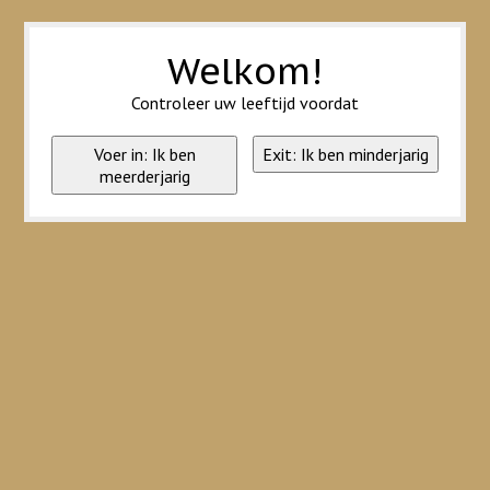
Wij slaan cookies op om onze website te verbeteren. Is dat akkoord?
Ja
Nee
Meer over cookies »
Welkom!
Controleer uw leeftijd voordat