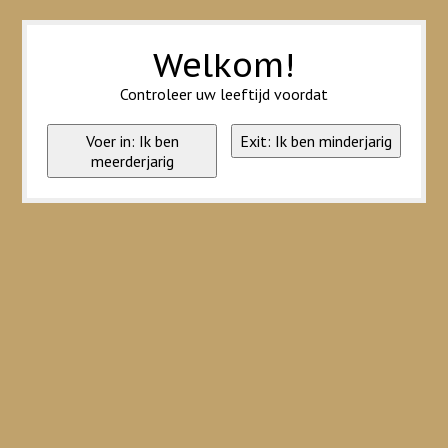
Wij slaan cookies op om onze website te verbeteren. Is dat akkoord?
Ja
Nee
Meer over cookies »
Welkom!
Controleer uw leeftijd voordat