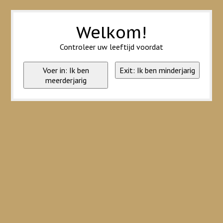
Wij slaan cookies op om onze website te verbeteren. Is dat akkoord?
Ja
Nee
Meer over cookies »
Welkom!
Controleer uw leeftijd voordat