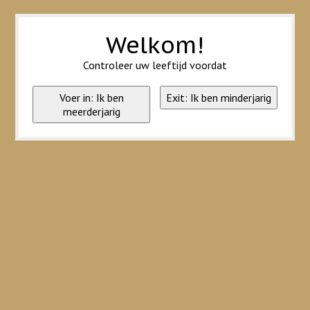
Wij slaan cookies op om onze website te verbeteren. Is dat akkoord?
Ja
Nee
Meer over cookies »
Welkom!
Controleer uw leeftijd voordat