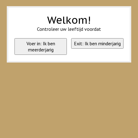
Wij slaan cookies op om onze website te verbeteren. Is dat akkoord?
Ja
Nee
Meer over cookies »
Welkom!
Controleer uw leeftijd voordat