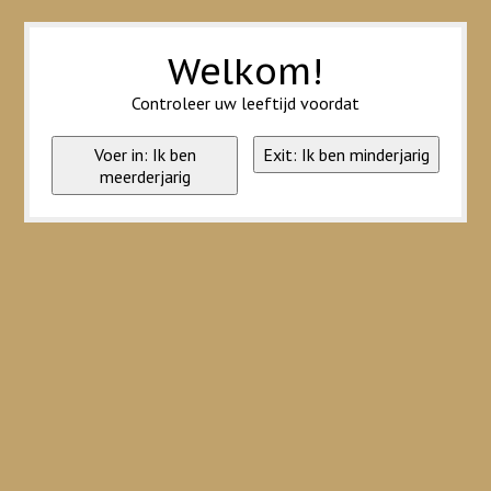
Wij slaan cookies op om onze website te verbeteren. Is dat akkoord?
Ja
Nee
Meer over cookies »
Welkom!
Controleer uw leeftijd voordat